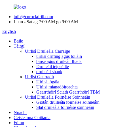
info@cnrockdrill.com
Luan - Sat ag 7:00 AM go 9:00 AM
English
Baile
Táirgí
Uirlisí Druileála Carraige
uirlisí drifting agus tolláin
binse agus druileáil fhada
Druileáil téipeáilte
druileáil shank
Uirlisí Gearradh
Uirlisí tógála
Uirlisí mianadóireachta
Gearrthóirí Sciath Gearrthóirí TBM
Uirlisí Druileála Foirnéise Soinneáin
Giotán druileála foirnéise soinneáin
Slat druileála foirnéise soinneáin
Nuacht
Ceisteanna Coitianta
Fúinn