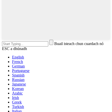
Buail isteach chun cuardach nó
ESC a dhúnadh
English
French
German
Portuguese
Spanish
Russian
Japanese
Korean
Arabic
Irish
Greek
Turkish
Italian