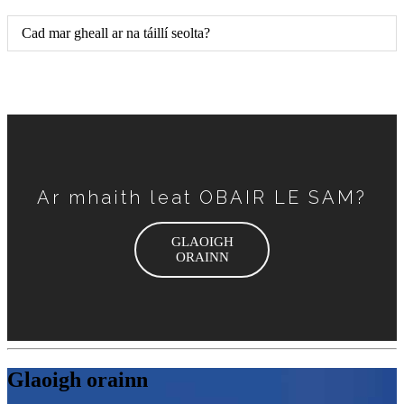
Cad mar gheall ar na táillí seolta?
Ar mhaith leat OBAIR LE SAM?
GLAOIGH
ORAINN
Glaoigh orainn