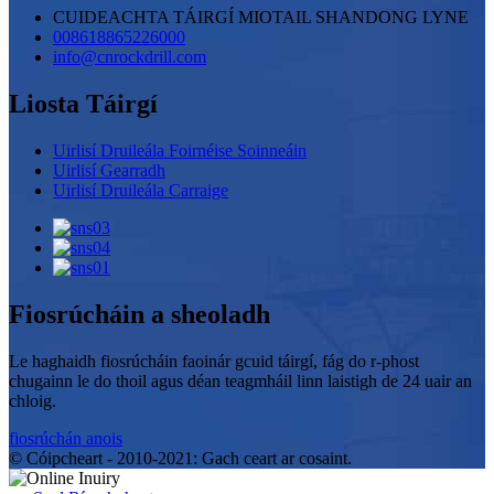
CUIDEACHTA TÁIRGÍ MIOTAIL SHANDONG LYNE
008618865226000
info@cnrockdrill.com
Liosta Táirgí
Uirlisí Druileála Foirnéise Soinneáin
Uirlisí Gearradh
Uirlisí Druileála Carraige
Fiosrúcháin a sheoladh
Le haghaidh fiosrúcháin faoinár gcuid táirgí, fág do r-phost
chugainn le do thoil agus déan teagmháil linn laistigh de 24 uair an
chloig.
fiosrúchán anois
© Cóipcheart - 2010-2021: Gach ceart ar cosaint.