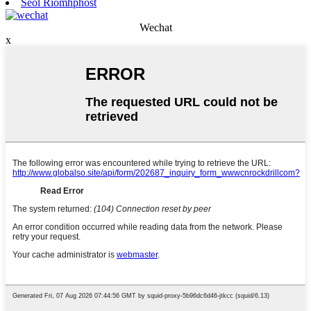
Seol Ríomhphost
Wechat
x