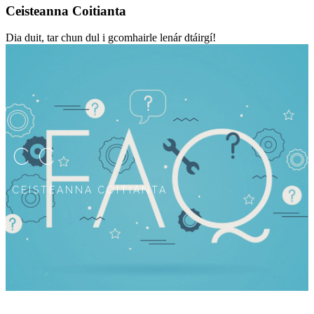
Ceisteanna Coitianta
Dia duit, tar chun dul i gcomhairle lenár dtáirgí!
CC
CEISTEANNA COITIANTA