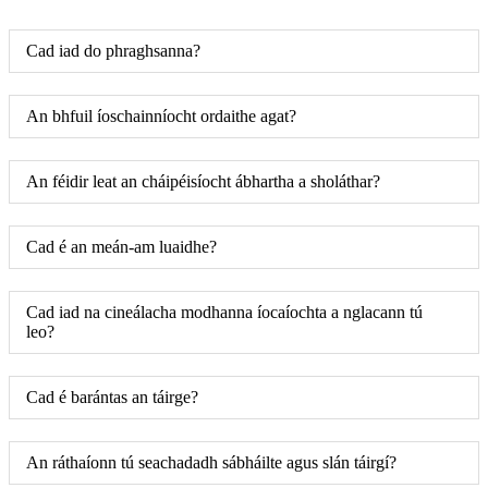
Cad iad do phraghsanna?
An bhfuil íoschainníocht ordaithe agat?
An féidir leat an cháipéisíocht ábhartha a sholáthar?
Cad é an meán-am luaidhe?
Cad iad na cineálacha modhanna íocaíochta a nglacann tú
leo?
Cad é barántas an táirge?
An ráthaíonn tú seachadadh sábháilte agus slán táirgí?