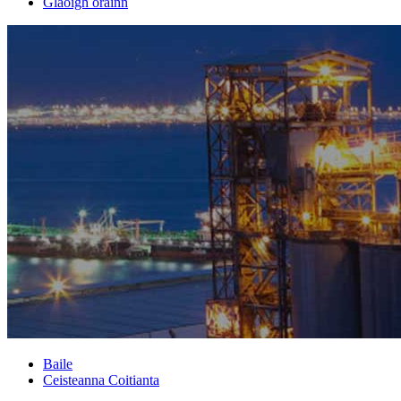
Glaoigh orainn
Baile
Ceisteanna Coitianta